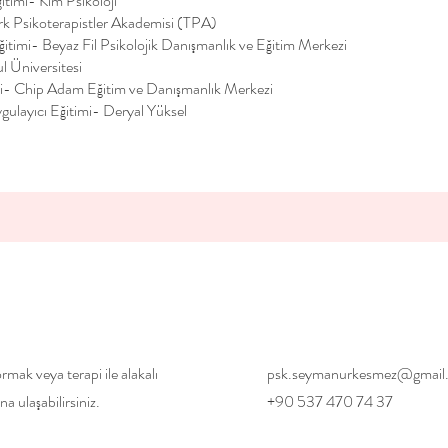
itimi- Kim Psikoloji
rk Psikoterapistler Akademisi (TPA)
itimi- Beyaz Fil Psikolojik Danışmanlık ve Eğitim Merkezi
l Üniversitesi
mi- Chip Adam Eğitim ve Danışmanlık Merkezi
gulayıcı Eğitimi- Deryal Yüksel
rmak veya terapi ile alakalı
psk.seymanurkesmez@gmail
na ulaşabilirsiniz.
+90 537 470 74 37