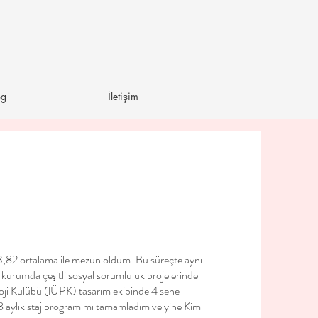
og
İletişim
 3,82 ortalama ile mezun oldum. Bu süreçte aynı
urumda çeşitli sosyal sorumluluk projelerinde
oloji Kulübü (İÜPK) tasarım ekibinde 4 sene
e 8 aylık staj programımı tamamladım ve yine Kim