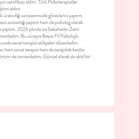
ıcı sertifikası aldım. Türk Psikoterapistler
itimi aldım.
üreticiliği ve tasarımcılık görevlerini yaptım.
ici asistanlığı yaptım hem de psikolog olarak
 de yaptım. 2023 yılında ise Sabahattin Zaim
amamladım. Bu süreçte Beyaz Fil Psikolojik
urada sanat terapisi atölyeleri düzenledim.
en hem sanat terapisi hem de terapötik kartlar
itimimi de tamamladım. Güncel olarak da aktif bir