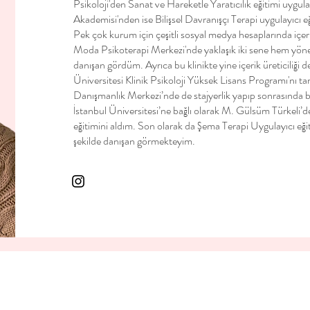
Psikoloji'den Sanat ve Hareketle Yaratıcılık eğitimi uygulay
Akademisi'nden ise Bilişsel Davranışçı Terapi uygulayıcı eğ
Pek çok kurum için çeşitli sosyal medya hesaplarında içerik 
Moda Psikoterapi Merkezi'nde yaklaşık iki sene hem yönet
danışan gördüm. Ayrıca bu klinikte yine içerik üreticiliği
Üniversitesi Klinik Psikoloji Yüksek Lisans Programı'nı t
Danışmanlık Merkezi’nde de stajyerlik yapıp sonrasında b
İstanbul Üniversitesi’ne bağlı olarak M. Gülsüm Türkeli’d
eğitimini aldım. Son olarak da Şema Terapi Uygulayıcı eğ
şekilde danışan görmekteyim.